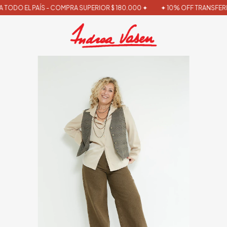
TODO EL PAÍS - COMPRA SUPERIOR $ 180.000 ✦
✦ 10% OFF TRANSFEREN