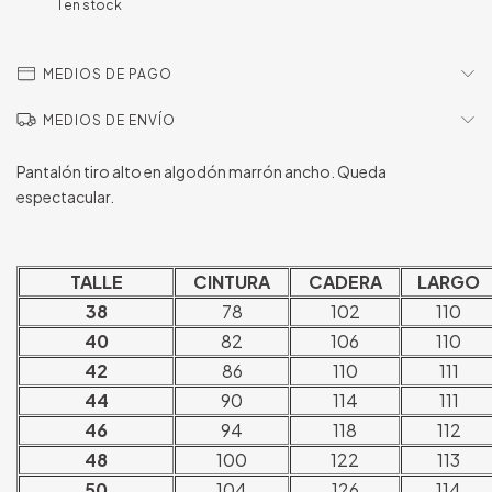
1
en stock
MEDIOS DE PAGO
MEDIOS DE ENVÍO
Pantalón tiro alto en algodón marrón ancho. Queda
espectacular.
TALLE
CINTURA
CADERA
LARGO
38
78
102
110
40
82
106
110
42
86
110
111
44
90
114
111
46
94
118
112
48
100
122
113
50
104
126
114