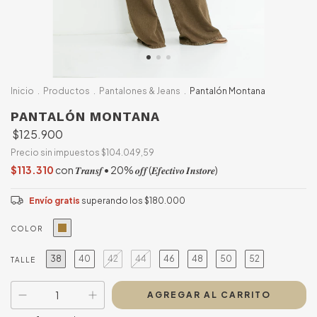
Inicio
.
Productos
.
Pantalones & Jeans
.
Pantalón Montana
PANTALÓN MONTANA
$125.900
Precio sin impuestos
$104.049,59
$113.310
con
𝑻𝒓𝒂𝒏𝒔𝒇 • 20% 𝒐𝒇𝒇 (𝑬𝒇𝒆𝒄𝒕𝒊𝒗𝒐 𝑰𝒏𝒔𝒕𝒐𝒓𝒆)
Envío gratis
superando los
$180.000
COLOR
38
40
42
44
46
48
50
52
TALLE