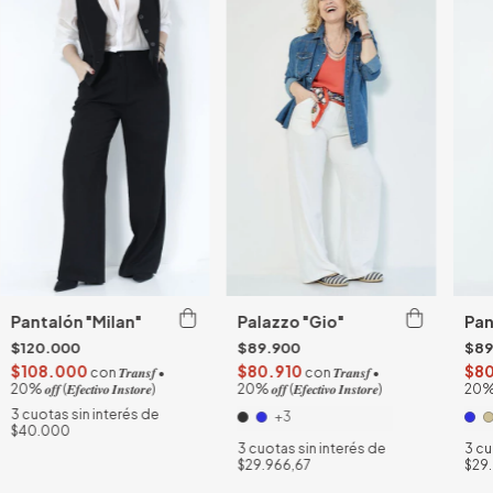
Pantalón "Milan"
Palazzo "Gio"
Pan
$120.000
$89.900
$89
$108.000
$80.910
$80
con
𝑻𝒓𝒂𝒏𝒔𝒇 •
con
𝑻𝒓𝒂𝒏𝒔𝒇 •
20% 𝒐𝒇𝒇 (𝑬𝒇𝒆𝒄𝒕𝒊𝒗𝒐 𝑰𝒏𝒔𝒕𝒐𝒓𝒆)
20% 𝒐𝒇𝒇 (𝑬𝒇𝒆𝒄𝒕𝒊𝒗𝒐 𝑰𝒏𝒔𝒕𝒐𝒓𝒆)
20% 𝒐𝒇
3
cuotas sin interés de
+3
$40.000
3
cuotas sin interés de
3
cu
$29.966,67
$29