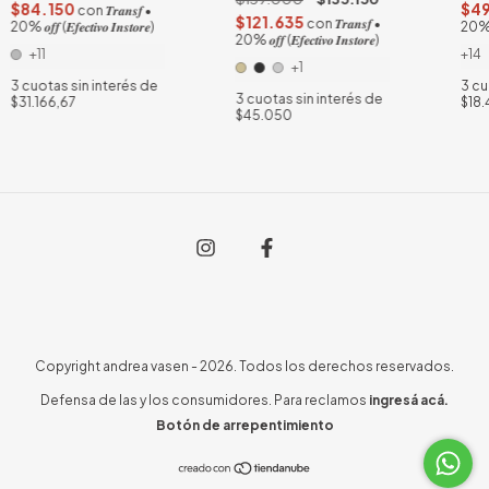
$84.150
$4
con
𝑻𝒓𝒂𝒏𝒔𝒇 •
$121.635
con
𝑻𝒓𝒂𝒏𝒔𝒇 •
20% 𝒐𝒇𝒇 (𝑬𝒇𝒆𝒄𝒕𝒊𝒗𝒐 𝑰𝒏𝒔𝒕𝒐𝒓𝒆)
20% 𝒐𝒇
20% 𝒐𝒇𝒇 (𝑬𝒇𝒆𝒄𝒕𝒊𝒗𝒐 𝑰𝒏𝒔𝒕𝒐𝒓𝒆)
+11
+14
+1
3
cuotas sin interés de
3
cu
3
cuotas sin interés de
$31.166,67
$18.
$45.050
Copyright andrea vasen - 2026. Todos los derechos reservados.
Defensa de las y los consumidores. Para reclamos
ingresá acá.
Botón de arrepentimiento