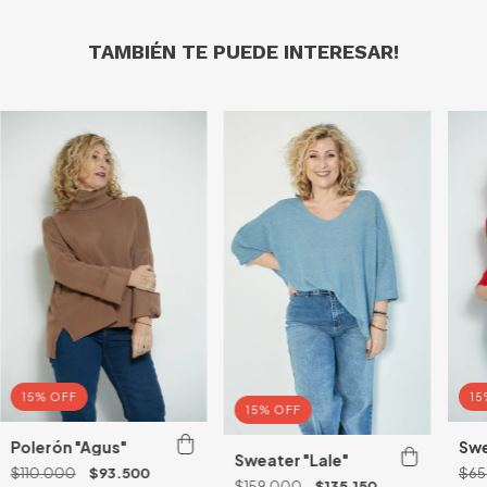
TAMBIÉN TE PUEDE INTERESAR!
15% OFF
15
15% OFF
Polerón "Agus"
Swe
Sweater "Lale"
$110.000
$93.500
$65
$159.000
$135.150