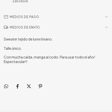
2
en stock
MEDIOS DE PAGO
MEDIOS DE ENVÍO
Sweater tejido de lurex liviano.
Talle único.
Con mucha caída, manga al codo. Para usar todo el año!
Espectacular!!