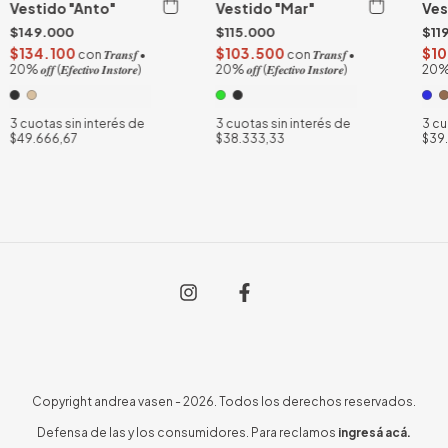
Vestido "Anto"
Vestido "Mar"
Ves
$149.000
$115.000
$11
$134.100
$103.500
$10
con
𝑻𝒓𝒂𝒏𝒔𝒇 •
con
𝑻𝒓𝒂𝒏𝒔𝒇 •
20% 𝒐𝒇𝒇 (𝑬𝒇𝒆𝒄𝒕𝒊𝒗𝒐 𝑰𝒏𝒔𝒕𝒐𝒓𝒆)
20% 𝒐𝒇𝒇 (𝑬𝒇𝒆𝒄𝒕𝒊𝒗𝒐 𝑰𝒏𝒔𝒕𝒐𝒓𝒆)
20% 𝒐𝒇
3
cuotas sin interés de
3
cuotas sin interés de
3
cu
$49.666,67
$38.333,33
$39
Copyright andrea vasen - 2026. Todos los derechos reservados.
Defensa de las y los consumidores. Para reclamos
ingresá acá.