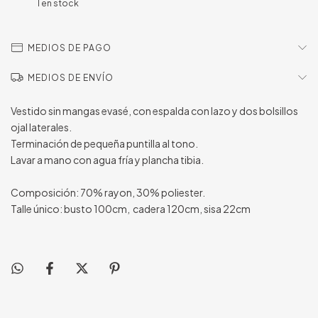
1
en stock
MEDIOS DE PAGO
MEDIOS DE ENVÍO
Vestido sin mangas evasé, con espalda con lazo y dos bolsillos
ojal laterales.
Terminación de pequeña puntilla al tono.
Lavar a mano con agua fría y plancha tibia.
Composición: 70% rayon, 30% poliester.
Talle único: busto 100cm, cadera 120cm, sisa 22cm