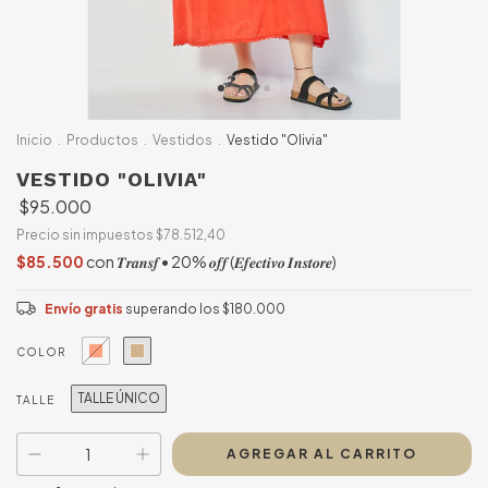
Inicio
.
Productos
.
Vestidos
.
Vestido "Olivia"
VESTIDO "OLIVIA"
$95.000
Precio sin impuestos
$78.512,40
$85.500
con
𝑻𝒓𝒂𝒏𝒔𝒇 • 20% 𝒐𝒇𝒇 (𝑬𝒇𝒆𝒄𝒕𝒊𝒗𝒐 𝑰𝒏𝒔𝒕𝒐𝒓𝒆)
Envío gratis
superando los
$180.000
COLOR
TALLE ÚNICO
TALLE