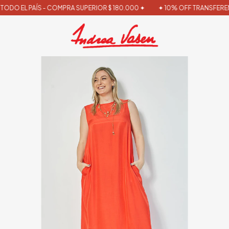
ODO EL PAÍS - COMPRA SUPERIOR $ 180.000 ✦
✦ 10% OFF TRANSFERENC